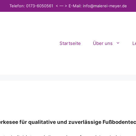
Telefon: 0173-6050561 < — > E-Mail: info@malerei-meyer.de
Startseite
Über uns
L
erkesee für qualitative und zuverlässige Fußbodente